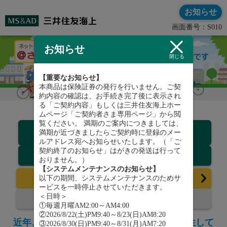
お知らせ
画面番号：S010
お知らせ
閉じる
【重要なお知らせ】
本商品は保険証券の発行を行いません。ご契
約内容の確認は、お手続き完了後に表示され
る「ご契約内容」もしくは三井住友海上ホー
ムページ「ご契約者さま専用ページ」から閲
覧ください。 満期のご案内につきましては、
契約プラン
満期が近づきましたらご契約時に登録のメー
・コース
ルアドレス宛へお知らせいたします。（「ご
契約終了のお知らせ」はがきの発送は行って
補償内容
おりません。）
【システムメンテナンスのお知らせ】
お申込みはこちら
以下の期間、システムメンテナンスのためサ
ービスを一時停止させていただきます。
契約内容の確認
＜日時＞
①毎週月曜AM2:00～AM4:00
②2026/8/22(土)PM9:40～8/23(日)AM8:20
近年、自転車事故による高額賠償事故が発生して
③2026/8/30(日)PM9:40～8/31(月)AM7:20