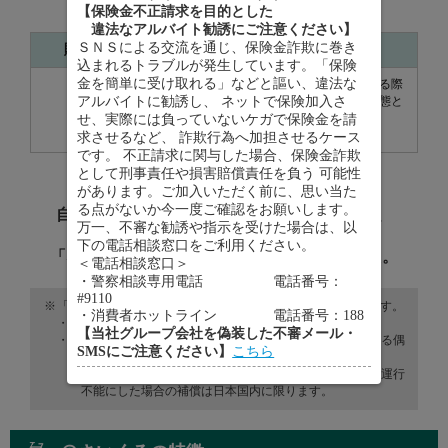
【保険金不正請求を目的とした
います。
違法なアルバイト勧誘にご注意ください】
ＳＮＳによる交流を通じ、保険金詐欺に巻き
賠償命令額
事故の概要
込まれるトラブルが発生しています。「保険
金を簡単に受け取れる」などと謳い、違法な
小学生の児童が自転車で坂を下っている際
アルバイトに勧誘し、 ネットで保険加入さ
に女性と衝突。被害者は寝たきりの状態と
約9,500万円
なった。
せ、実際には負っていないケガで保険金を請
（神戸地裁 ２０１３年７月４日判決）
求させるなど、 詐欺行為へ加担させるケース
です。 不正請求に関与した場合、保険金詐欺
として刑事責任や損害賠償責任を負う 可能性
があります。ご加入いただく前に、思い当た
る点がないか今一度ご確認をお願いします。
自転車事故による相手への
高額な賠償責任
と、
万一、不審な勧誘や指示を受けた場合は、以
ご自身のケガ
に備えることのできる、
下の電話相談窓口をご利用ください。
「ネットde保険＠さいくる」をご用意しました。
＜電話相談窓口＞
・警察相談専用電話 電話番号：
#9110
「ネットde保険＠さいくる」の補償範囲は、以下のとおりです。
・消費者ホットライン 電話番号：188
・ケガの補償は自転車事故が補償対象です。
【当社グループ会社を偽装した不審メール・
・賠償責任の補償は、日本国内外における日常生活に起因する偶
SMSにご注意ください】
こちら
然な事故が補償対象です。
※誤って線路へ立入ってしまったこと等により、電車等を運行
不能にした場合の補償は日本国内に限ります。